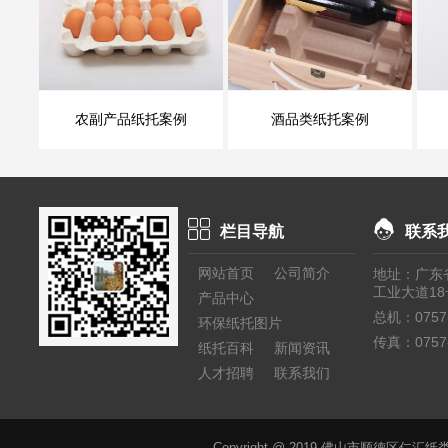
农副产品纸托案例
酒品类纸托案例
栏目导航
联系
网站首页
公司简介
地址：广东
工业大道18
产品中心
总机：0757-
环保纸托图片
传真：0757-
纸托百科
新闻资讯
人才招聘
联系我们
Copyright @ 2019 佛山市顺德区仁